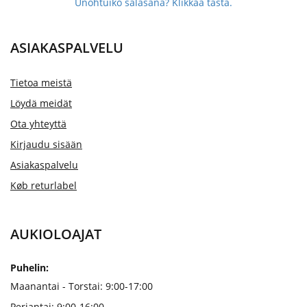
Unohtuiko salasana? Klikkaa tästä.
ASIAKASPALVELU
Tietoa meistä
Löydä meidät
Ota yhteyttä
Kirjaudu sisään
Asiakaspalvelu
Køb returlabel
AUKIOLOAJAT
Puhelin:
Maanantai - Torstai: 9:00-17:00
Perjantai: 9:00-16:00