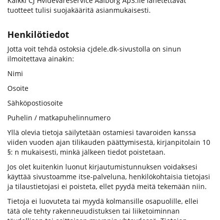
Kaikki CJ Hvidevareservice Aalborg ApS:lle lähetettävät
tuotteet tulisi suojakääritä asianmukaisesti.
Henkilötiedot
Jotta voit tehdä ostoksia cjdele.dk-sivustolla on sinun
ilmoitettava ainakin:
Nimi
Osoite
Sähköpostiosoite
Puhelin / matkapuhelinnumero
Yllä olevia tietoja säilytetään ostamiesi tavaroiden kanssa
viiden vuoden ajan tilikauden päättymisestä, kirjanpitolain 10
§: n mukaisesti, minkä jälkeen tiedot poistetaan.
Jos olet kuitenkin luonut kirjautumistunnuksen voidaksesi
käyttää sivustoamme itse-palveluna, henkilökohtaisia ​​tietojasi
ja tilaustietojasi ei poisteta, ellet pyydä meitä tekemään niin.
Tietoja ei luovuteta tai myydä kolmansille osapuolille, ellei
tätä ole tehty rakenneuudistuksen tai liiketoiminnan