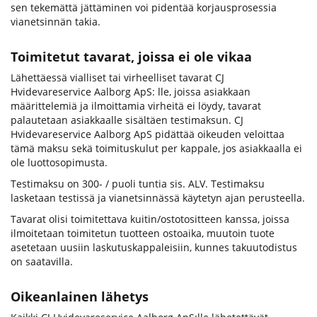
sen tekemättä jättäminen voi pidentää korjausprosessia
vianetsinnän takia.
Toimitetut tavarat, joissa ei ole vikaa
Lähettäessä vialliset tai virheelliset tavarat CJ
Hvidevareservice Aalborg ApS: lle, joissa asiakkaan
määrittelemiä ja ilmoittamia virheitä ei löydy, tavarat
palautetaan asiakkaalle sisältäen testimaksun. CJ
Hvidevareservice Aalborg ApS pidättää oikeuden veloittaa
tämä maksu sekä toimituskulut per kappale, jos asiakkaalla ei
ole luottosopimusta.
Testimaksu on 300- / puoli tuntia sis. ALV. Testimaksu
lasketaan testissä ja vianetsinnässä käytetyn ajan perusteella.
Tavarat olisi toimitettava kuitin/ostotositteen kanssa, joissa
ilmoitetaan toimitetun tuotteen ostoaika, muutoin tuote
asetetaan uusiin laskutuskappaleisiin, kunnes takuutodistus
on saatavilla.
Oikeanlainen lähetys