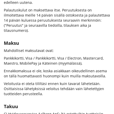
edelleen uutena.
Palautuskulut on maksettava itse. Peruutuksesta on
ilmoitettava meille 14 päivän sisällä ostoksesta ja palautettava
14 päivän kuluessa peruutuksesta seuraavin merkinnöin:
("Peruutus" ja seuraavilla tiedoilla, tilauksen aika ja
tilausnumero).
Maksu
Mahdolliset maksutavat ovat:
Pankkikortti, Visa / Pankkikortti, Visa / Electron, Mastercard,
Maestro, MobilePay ja Käteinen (myymälässä),
Ennakkomaksua ei ole, koska asiakkaan oikeudellinen asema
on tällä huomattavasti huonompi kuin muilla maksutavoilla.
Veloitusta ei oteta tililtäsi ennen kuin tavarat lähetetään.
Osittaisissa lähetyksissä veloitus tehdään vain lähetettyjen
tuotteiden perusteella.
Takuu
CJ Hvidevareservice Aalborg ApS: ltä ostettuihin tuotteisiin