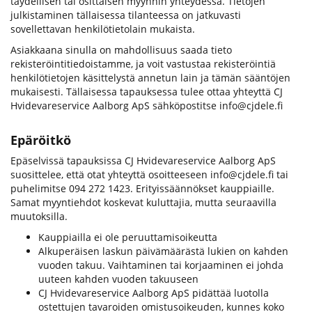
täydellisen tai osittaisen myynnin yhteydessä. Tietojen
julkistaminen tällaisessa tilanteessa on jatkuvasti
sovellettavan henkilötietolain mukaista.
Asiakkaana sinulla on mahdollisuus saada tieto
rekisteröintitiedoistamme, ja voit vastustaa rekisteröintiä
henkilötietojen käsittelystä annetun lain ja tämän sääntöjen
mukaisesti. Tällaisessa tapauksessa tulee ottaa yhteyttä CJ
Hvidevareservice Aalborg ApS sähköpostitse info@cjdele.fi
Epäröitkö
Epäselvissä tapauksissa CJ Hvidevareservice Aalborg ApS
suosittelee, että otat yhteyttä osoitteeseen info@cjdele.fi tai
puhelimitse 094 272 1423. Erityissäännökset kauppiaille.
Samat myyntiehdot koskevat kuluttajia, mutta seuraavilla
muutoksilla.
Kauppiailla ei ole peruuttamisoikeutta
Alkuperäisen laskun päivämäärästä lukien on kahden
vuoden takuu. Vaihtaminen tai korjaaminen ei johda
uuteen kahden vuoden takuuseen
CJ Hvidevareservice Aalborg ApS pidättää luotolla
ostettujen tavaroiden omistusoikeuden, kunnes koko