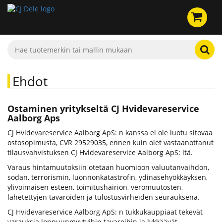
Ehdot
Ostaminen yritykseltä CJ Hvidevareservice
Aalborg Aps
CJ Hvidevareservice Aalborg ApS: n kanssa ei ole luotu sitovaa
ostosopimusta, CVR 29529035, ennen kuin olet vastaanottanut
tilausvahvistuksen CJ Hvidevareservice Aalborg ApS: ltä.
Varaus hintamuutoksiin otetaan huomioon valuutanvaihdon,
sodan, terrorismin, luonnonkatastrofin, ydinasehyökkäyksen,
ylivoimaisen esteen, toimitushäiriön, veromuutosten,
lähetettyjen tavaroiden ja tulostusvirheiden seurauksena.
CJ Hvidevareservice Aalborg ApS: n tukkukauppiaat tekevät
varauksia loppuunmyytyihin tavaroihin ja lykkäävät