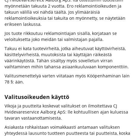
myönnetään takuuta 2 vuotta. Ero reklamointioikeuden ja
takuun välillä voi nähdä täältä. Jos ylimääräisiä
reklamointioikeuksia tai takuita on myönnetty, se näytetään
erikseen laskussa.
Jos tuote rikkoutuu reklamointiajan sisällä, korjataan se
veloituksetta joko meidän tai valmistajan pajalla.
Takuu ei kata tuotevirheitä, jotka aiheutuvat käyttövirheistä,
käsittelyvirheistä, muutoksista tai käyttäjän räikeästä
väärinkäytöstä. Tähän sisältyy myös sovelletun virran
vaihtaminen mihin tahansa asiaankuuluvaan komponenttiin.
Valitusmenettelyä varten viitataan myös Kööpenhaminan lain
78 §: ään.
Valitusoikeuden käyttö
Vikoja ja puutteita koskevat valitukset on ilmoitettava CJ
Hvidevareservice Aalborg ApS: lle kohtuullisen ajan kuluessa
tavaran vastaanottamisesta.
Asiakasta rohkaistaan ​​voimakkaasti antamaan valituksen
yhteydessä lausunto tuotteen puutteesta tai puutteista, koska