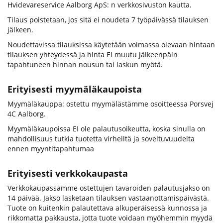
Hvidevareservice Aalborg ApS: n verkkosivuston kautta.
Tilaus poistetaan, jos sitä ei noudeta 7 työpäivässä tilauksen
jälkeen.
Noudettavissa tilauksissa käytetään voimassa olevaan hintaan
tilauksen yhteydessä ja hinta EI muutu jälkeenpäin
tapahtuneen hinnan nousun tai laskun myötä.
Erityisesti myymäläkaupoista
Myymäläkauppa: ostettu myymälästämme osoitteessa Porsvej
4C Aalborg.
Myymäläkaupoissa EI ole palautusoikeutta, koska sinulla on
mahdollisuus tutkia tuotetta virheiltä ja soveltuvuudelta
ennen myyntitapahtumaa
Erityisesti verkkokaupasta
Verkkokaupassamme ostettujen tavaroiden palautusjakso on
14 päivää. Jakso lasketaan tilauksen vastaanottamispäivästä.
Tuote on kuitenkin palautettava alkuperäisessä kunnossa ja
rikkomatta pakkausta, jotta tuote voidaan myöhemmin myydä